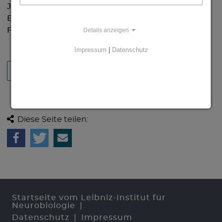
Jahr ein, sich mit den wissenschaftlichen
Einrichtungen der Landeshauptstadt und ihren
Forschungsfeldern zu beschäftigen.
Details anzeigen
Impressum
|
Datenschutz
ZURÜCK
Diese Seite teilen:
Startseite vom Leibniz-Institut für
Neurobiologie
Datenschutz
Impressum