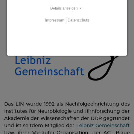
Details anzeigen
Impressum
|
Datenschutz
Das LIN wurde 1992 als Nachfolgeeinrichtung des
Institutes für Neurobiologie und Hirnforschung der
Akademie der Wissenschaften der DDR gegründet
und ist seitdem Mitglied der
Leibniz-Gemeinschaft
bzw. ihrer Vorläufer-Organisation, der AG „Blaue