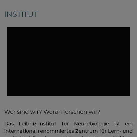
INSTITUT
ZUSTIMMUNG ZU EXTERNEN MEDIEN UM DIESEN
INHALT ANZUZEIGEN
Wer sind wir? Woran forschen wir?
Datenschutz
|
Impressum
Das Leibniz-Institut für Neurobiologie ist ein
international renommiertes Zentrum für Lern- und