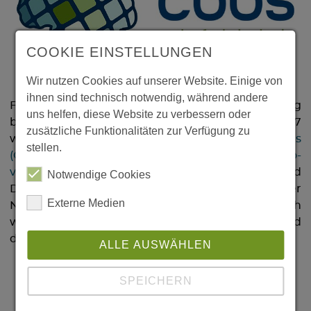
COOKIE EINSTELLUNGEN
Wir nutzen Cookies auf unserer Website. Einige von
ihnen sind technisch notwendig, während andere
Für den Neurowissenschaftsstandort Magdeburg
uns helfen, diese Website zu verbessern oder
bildet das LIN einen wichtigen Eckpfeiler. 2007
zusätzliche Funktionalitäten zur Verfügung zu
wurde das
Center for Behavioral Brain Sciences
stellen.
(CBBS)
als Exzellenzforschungszentrum der
Otto-
von-Guericke-Universität Magdeburg (OVGU)
und
Notwendige Cookies
Dachorganisation der Magdeburger
Externe Medien
Neurowissenschaftler gegründet. Wissenschaftlich
wird das Zentrum gemeinsam von der OVGU und
dem LIN getragen.
ALLE AUSWÄHLEN
SPEICHERN