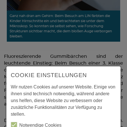
Ganz nah dran am Gehirn: Beim Besuch am LIN färbten die
Kinder Hirnschnitte ein und betrachteten sie unter dem
Mikroskop. So konnten sie selbst sehen, wie Forschung
Strukturen sichtbar macht, die dem bloßen Auge verborgen
bleiben.
Fluoreszierende Gummibärchen sind der
leuchtende Einstieg: Beim Besuch einer 3. Klasse
der Evangelischen Grundschule Burg erklärte
COOKIE EINSTELLUNGEN
Michael Lippert, wie Farbstoffe und Fluoreszenz
funktionieren. Was sonst nach Labor und
Wir nutzen Cookies auf unserer Website. Einige von
Fachsprache klingt, wurde hier unmittelbar
ihnen sind technisch notwendig, während andere
sichtbar: Manche Stoffe leuchten, wenn man sie
uns helfen, diese Website zu verbessern oder
auf besondere Weise anregt.
zusätzliche Funktionalitäten zur Verfügung zu
stellen.
Danach ging es ganz nah ran ans Gehirn.
Notwendige Cookies