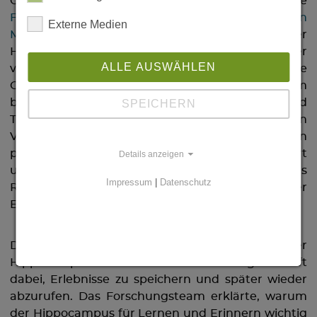
Gemeinsam mit der Forschungsgruppe
Funktionelle Architektur des Gedächtnisses von
Externe Medien
Magdalena Sauvage
färbten die Kinder
Hirnschnitte ein und betrachteten sie unter
ALLE AUSWÄHLEN
verschiedenen Mikroskopen. So konnten sie
Gehirnzellen sichtbar machen und sehen, was dem
bloßen Auge verborgen bleibt. Auch Geruch und
SPEICHERN
Tastsinn spielten eine Rolle. In kleinen
Verhaltenstests mit Duft- und Fühlaufgaben
prüften die Kinder, wie Wahrnehmung funktioniert
Details anzeigen
und wie eng sie mit Erinnerung verbunden ist. Aus
Impressum
|
Datenschutz
Riechen, Fühlen und Vergleichen wurde ein erster
Einblick in wissenschaftliches Arbeiten.
Der wissenschaftliche Kern des Besuchs war der
Hippocampus. Diese kleine Gehirnregion hilft
dabei, Erlebnisse zu speichern und später wieder
abzurufen. Das Forschungsteam erklärte, warum
der Hippocampus für Lernen und Erinnern wichtig