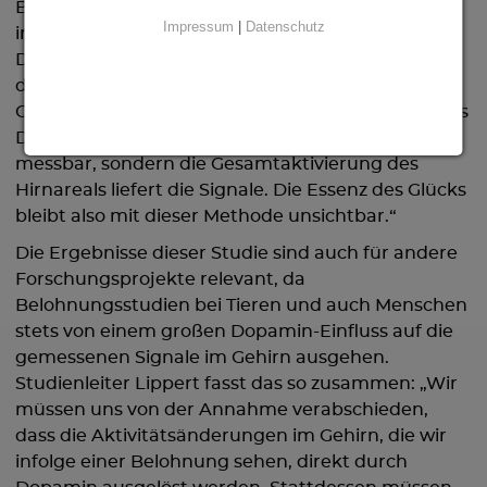
Belohnungswertes der Stimulation sehr klein. Nur
Impressum
|
Datenschutz
in der Vergleichsgruppe, wo nicht nur die
Dopamin-Zellen stimuliert wurden, waren sie
deutlich sichtbar. Das bedeutet: Die den
Glücksgefühlen zugrundeliegende Freisetzung des
Dopamins ist nicht direkt im Kernspintomografen
messbar, sondern die Gesamtaktivierung des
Hirnareals liefert die Signale. Die Essenz des Glücks
bleibt also mit dieser Methode unsichtbar.“
Die Ergebnisse dieser Studie sind auch für andere
Forschungsprojekte relevant, da
Belohnungsstudien bei Tieren und auch Menschen
stets von einem großen Dopamin-Einfluss auf die
gemessenen Signale im Gehirn ausgehen.
Studienleiter Lippert fasst das so zusammen: „Wir
müssen uns von der Annahme verabschieden,
dass die Aktivitätsänderungen im Gehirn, die wir
infolge einer Belohnung sehen, direkt durch