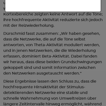
und das unabhängig davon, wie oft die Reize
wiederholt wurden. Andere benachbarte
Kortexbereiche zeigten keine Antwort auf die Töne;
ihre hochfrequente Aktivität reduzierte sich jedoch
mit der Reizwiederholung.
Dürschmid fasst zusammen: „Wir haben gesehen,
dass die Netzwerke, die auf die Töne selbst
antworten, von Theta-Aktivität moduliert werden,
und in jenen Netzwerken, die die Wiederholung
erfassen, dominiert Beta-Aktivität. Dabei fanden
wir heraus, dass diese beiden Grundschwingungen
gekoppelt sind und somit Information zwischen
den Netzwerken ausgetauscht werden.“
Diese Ergebnisse lassen den Schluss zu, dass die
hochfrequente Hirnaktivität der Stimulus-
detektierenden Netzwerke eine stabile und
schnelle Wahrnehmung von Umweltreizen über
längere Zeitintervalle hinweg ermöglicht, während