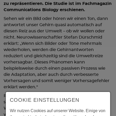
zu repräsentieren. Die Studie ist im Fachmagazin
Communications Biology erschienen.
Sehen wir ein Bild oder hören wir einen Ton, dann
antwortet unser Gehirn quasi automatisch auf
diesen Reiz aus der Umwelt – ob wir wollen oder
nicht. Neurowissenschaftler Stefan Dürschmid
erklärt: „Wenn sich Bilder oder Töne mehrmals
wiederholen, werden die Gehirnantworten
reduziert und gleichzeitig sind die Umweltreize
vorhersagbar. Dieses Phänomen kann
beispielsweise durch einen passiven Prozess wie
die Adaptation, aber auch durch verbesserte
Vorhersagen und somit weniger Vorhersagefehler
erklärt werden.“
Reduzierte Gehirnantworten gehen häufig mit
COOKIE EINSTELLUNGEN
schlechterer Wahrnehmung einher. Die
Wiederholung von Reizen führt aber eher zu einer
Wir nutzen Cookies auf unserer Website. Einige von
verbesserten Wahrnehmung. Wie kann dieser