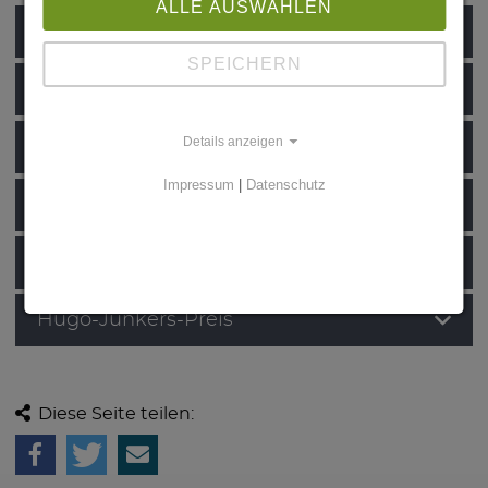
ALLE AUSWÄHLEN
Leiter
SPEICHERN
Mitglieder
Details anzeigen
Projekte
Impressum
|
Datenschutz
Laufende Drittmittelprojekte
Lehre & Praktika
Hugo-Junkers-Preis
Diese Seite teilen: