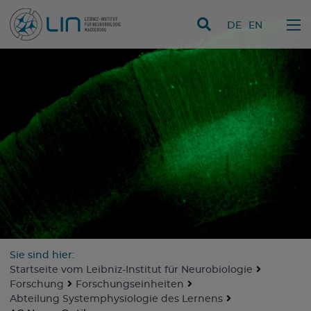
Direkt zum Inhalt
DE
EN
Sie sind hier:
Startseite vom Leibniz-Institut für Neurobiologie
Forschung
Forschungseinheiten
Abteilung Systemphysiologie des Lernens