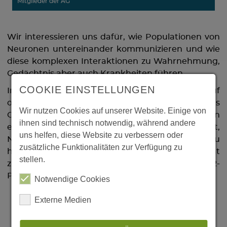
Mitglieder der AG
Wir interessieren uns dafür, wie Populationen von
Neuronen untereinander kommunizieren und wie
diese komplexen Interaktionen zu Wahrnehmung,
Gedächtnis aber auch Krankheiten führen.
COOKIE EINSTELLUNGEN
In unserer Arbeit stützen wir uns überwiegend auf
optische Methoden, um die Funktionsweise des
Wir nutzen Cookies auf unserer Website. Einige von
Gehirns zu untersuchen. Diese Methoden erlauben
ihnen sind technisch notwendig, während andere
es, durch den gezielten Einsatz von Licht,
uns helfen, diese Website zu verbessern oder
Neuronenpopulationen zu stimulieren bzw. zu
zusätzliche Funktionalitäten zur Verfügung zu
hemmen (Optogenetik) sowie neuronale Aktivität
stellen.
zu messen (Spannungssensitive Farbstoffe, 2-
Photonen-Calcium-Imaging).
Notwendige Cookies
Externe Medien