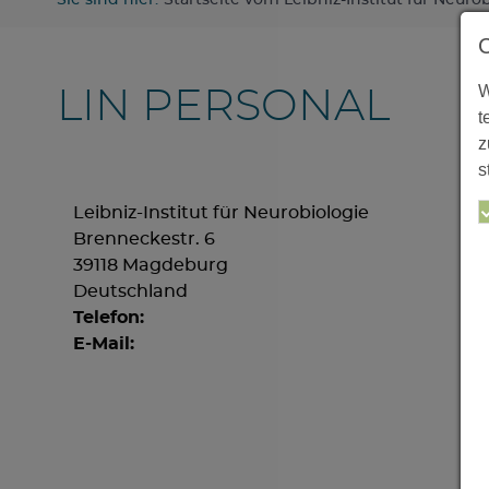
Sie sind hier:
Startseite vom Leibniz-Institut für Neuro
W
LIN PERSONAL
t
z
s
Leibniz-Institut für Neurobiologie
Brenneckestr. 6
39118 Magdeburg
Deutschland
Telefon:
E-Mail: