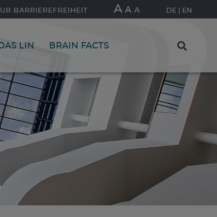
A
A
A
UR BARRIEREFREIHEIT
DE
EN
DAS LIN
BRAIN FACTS
FIND