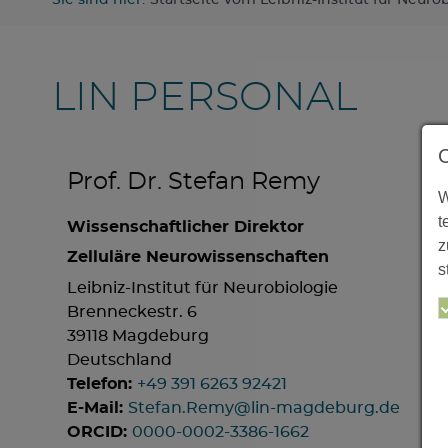
Sie sind hier:
Startseite vom Leibniz-Institut für Neuro
LIN PERSONAL
Prof. Dr. Stefan Remy
W
t
Wissenschaftlicher Direktor
z
Zelluläre Neurowissenschaften
s
Leibniz-Institut für Neurobiologie
Brenneckestr. 6
39118 Magdeburg
Deutschland
Telefon:
+49 391 6263 92421
E-Mail:
Stefan.Remy@lin-magdeburg.de
ORCID:
0000-0002-3386-1662