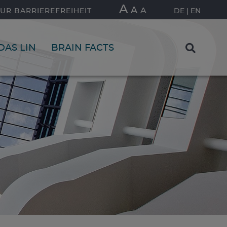
A
A
A
UR BARRIEREFREIHEIT
DE
EN
DAS LIN
BRAIN FACTS
FIND