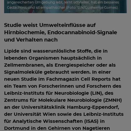
angereicherten Umgebung lebt, lernt schneller, hat ein besseres
Gedächtnis und ist empathischer (Foto: LIN/Guilherme Gomes).
Studie weist Umwelteinflüsse auf
Hirnbiochemie, Endocannabinoid-Signale
und Verhalten nach
Lipide sind wasserunlösliche Stoffe, die in
lebenden Organismen hauptsächlich in
Zellmembranen, als Energiespeicher oder als
Signalmoleküle gebraucht werden. In einer
neuen Studie im Fachmagazin Cell Reports hat
ein Team von Forscherinnen und Forschern des
Leibniz-Instituts für Neurobiologie (LIN), des
Zentrums für Molekulare Neurobiologie (ZMNH)
an der Universitätsklinik Hamburg-Eppendorf,
der Universität Wien sowie
des Leibniz-Instituts
für Analytische Wissenschaften (ISAS) in
Dortmund in den Gehirnen von Nagetieren