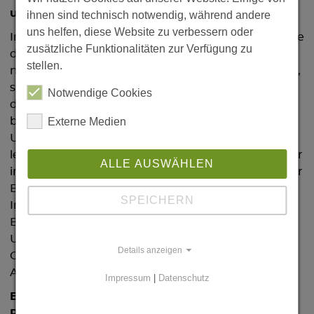
und Sozialverhalten
ihnen sind technisch notwendig, während andere
uns helfen, diese Website zu verbessern oder
In den Hippocampi von Mäusen und Ratten konnte
zusätzliche Funktionalitäten zur Verfügung zu
das Team über 400 verschiedene Lipide
stellen.
nachweisen. „Das ist mehr als wir erwartet haben“,
so Ahrends. „Interessant war außerdem, dass sich
Notwendige Cookies
der Lipidstoffwechsel und die Signalübertragung
Externe Medien
bei den Nagern unterschieden – je nach
Umgebung, in der sie gehalten wurden.“ Die Tiere
lebten entweder in einer Standardumgebung oder
ALLE AUSWÄHLEN
in einer angereicherten Umgebung, in der es mehr
Beschäftigungsmöglichkeiten, soziale
SPEICHERN
Interaktionen, Material für den Nestbau und eine
Behausung gab. Mäuse in der angereicherten
Umgebung lernen schneller, haben ein besseres
Details anzeigen
Gedächtnis und zeigen sich gegenüber ihren
Artgenossen empathischer.
Impressum
|
Datenschutz
Endocannabinoide beeinflussen die synaptische
Plastizität