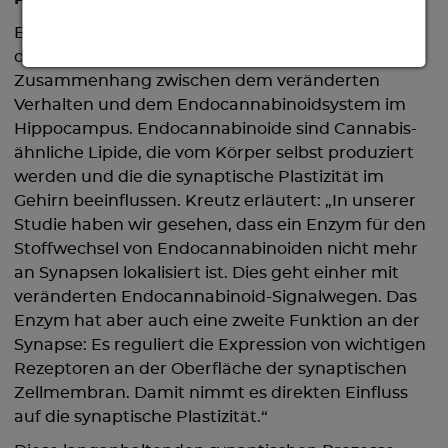
Bei der Analyse der Multiomics-Daten entdeckten
die beiden Forscher einen möglichen
Zusammenhang zwischen dem veränderten
Verhalten und dem Endocannabinoidsystem im
Hippocampus. Endocannabinoide sind Cannabis-
ähnliche Lipide, die vom Körper selbst produziert
werden und die die synaptische Plastizität im
Gehirn beeinflussen. Kreutz erläutert: „In unserer
Studie haben wir gesehen, dass ein Enzym für den
Stoffwechsel von Endocannabinoiden nicht mehr
an Synapsen lokalisiert ist. Dies geht einher mit
veränderten Endocannabinoid-Signalwegen. Das
Enzym hat aber auch eine zweite Funktion an der
Synapse: Es reguliert die Expression von wichtigen
Rezeptoren an der Oberfläche der synaptischen
Zellmembran. Damit nimmt es direkten Einfluss
auf die synaptische Plastizität.“