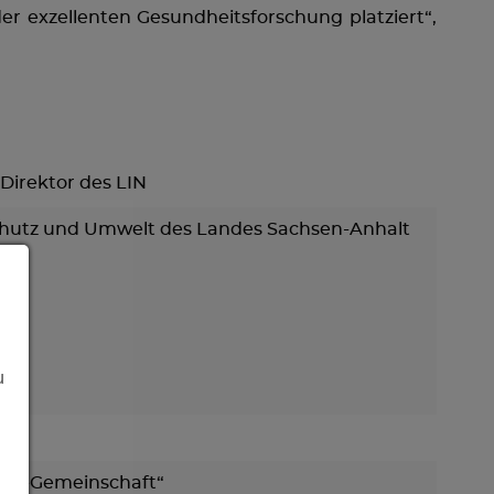
r exzellenten Gesundheitsforschung platziert“,
Direktor des LIN
schutz und Umwelt des Landes Sachsen-Anhalt
u
bniz-Gemeinschaft“