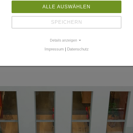
ALLE AUSWÄHLEN
ektor des Leibniz-Institutes für Zoo- und Wildtierforsch
SPEICHERN
Dr. Max-Philipp Stenner, LIN
Details anzeigen
Impressum
|
Datenschutz