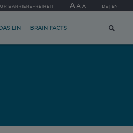
A
A
A
UR BARRIEREFREIHEIT
DE
EN
DAS LIN
BRAIN FACTS
FIND