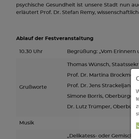
psychische Gesundheit ist unsere Stadt nun au
erläutert Prof. Dr. Stefan Remy, wissenschaftlich
Ablauf der Festveranstaltung
10.30 Uhr
Begrüßung: „Vom Erinnern un
Thomas Wünsch, Staatssekre
Prof. Dr. Martina Brockmeie
Prof. Dr. Jens Strackeljan,
Grußworte
W
Simone Borris, Oberbürgerm
t
z
Dr. Lutz Trümper, Oberbürg
s
Musik
„Delikatess- oder Gemischt