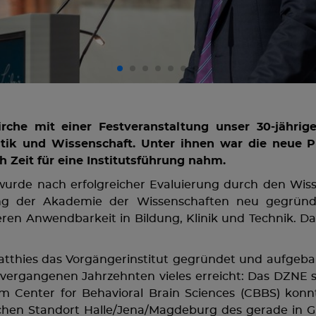
rche mit einer Festveranstaltung unser 30-jährig
tik und Wissenschaft. Unter ihnen war die neue Prä
h Zeit für eine Institutsführung nahm.
e wurde nach erfolgreicher Evaluierung durch den Wiss
hung der Akademie der Wissenschaften neu gegründ
 Anwendbarkeit in Bildung, Klinik und Technik. Das I
atthies das Vorgängerinstitut gegründet und aufgebau
vergangenen Jahrzehnten vieles erreicht: Das DZNE 
m Center for Behavioral Brain Sciences (CBBS) konn
hen Standort Halle/Jena/Magdeburg des gerade in 