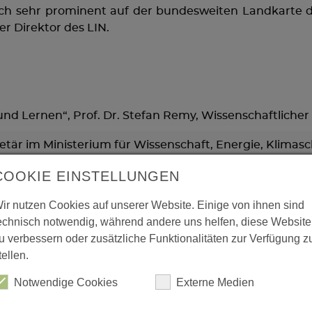
ch sehr prominent auf der bundesweiten Landkarte de
er Direktor des LIN.
d Lernen“, Prof. Dr. Stefan Remy, Wissenschaftlicher 
tär im Ministerium für Wissenschaft, Energie, Klima
r, Präsidentin der Leibniz-Gemeinschaft
COOKIE EINSTELLUNGEN
 Rektor der Otto-von-Guericke-Universität Magdeburg
ir nutzen Cookies auf unserer Website. Einige von ihnen sind
eisterin der Stadt Magdeburg
echnisch notwendig, während andere uns helfen, diese Website
u verbessern oder zusätzliche Funktionalitäten zur Verfügung z
ermeister a.D. der Stadt Magdeburg
tellen.
Notwendige Cookies
Externe Medien
warenladen? – Betrachtungen zur Entwicklung der Lei