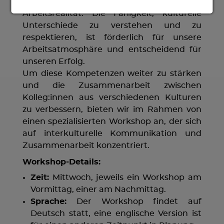
Interkulturelle Zusammenarbeit ist unsere
Arbeitsrealität. Die Fähigkeit, kulturelle
Unterschiede zu verstehen und zu
respektieren, ist förderlich für unsere
Arbeitsatmosphäre und entscheidend für
unseren Erfolg.
Um diese Kompetenzen weiter zu stärken
und die Zusammenarbeit zwischen
Kolleg:innen aus verschiedenen Kulturen
zu verbessern, bieten wir im Rahmen von
einen spezialisierten Workshop an, der sich
auf interkulturelle Kommunikation und
Zusammenarbeit konzentriert.
Workshop-Details:
Zeit:
Mittwoch, jeweils ein Workshop am
Vormittag, einer am Nachmittag.
Sprache:
Der Workshop findet auf
Deutsch statt, eine englische Version ist